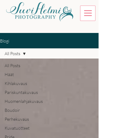
Blogi
All Posts
All Posts
Häät
Kihlakuvaus
Pariskuntakuvaus
Huomenlahjakuvaus
Boudoir
Perhekuvaus
Kuvatuotteet
Pride