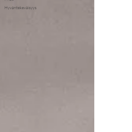
Hyväntekeväisyys