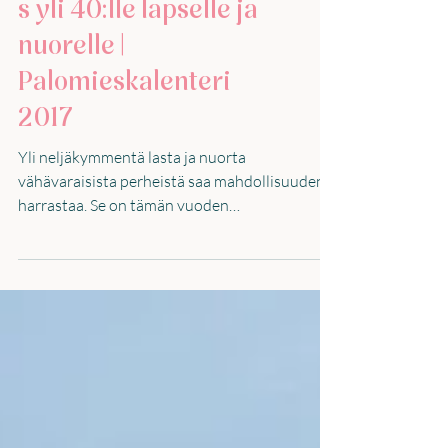
12 222€ =
harrastusmahdollisuu
s yli 40:lle lapselle ja
nuorelle |
Palomieskalenteri
2017
Yli neljäkymmentä lasta ja nuorta
vähävaraisista perheistä saa mahdollisuuden
harrastaa. Se on tämän vuoden
Palomieskalenterin ansiota....