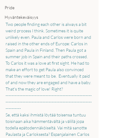
Pride
Hyväntekeväisyys
Two people finding each other is always a bit 
weird process I think. Sometimes it is quite 
unlikely even. Paula and Carlos were born and 
raised in the other ends of Europe: Carlos in 
Spain and Paula in Finland. Then Paula got a 
summer job in Spain and their paths crossed. 
To Carlos it was a love at first sight. He had to 
make an effort to get Paula also convinced 
that they were meant to be.  Eventually it paid 
of and now they are engaged and have a baby. 
That's the magic of love! Right?
--------------------------------------------------------
--------------------------------------------------------
----------
Se, että kaksi ihmistä löytää toisensa tuntuu 
toisinaan aika hämmentävältä ja välillä jopa 
todella epätodennäköiseltä. Vai mitä sanotte 
Paulasta ja Carloksesta? Espanjalainen Carlos 