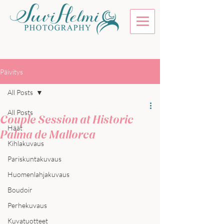
Päivitys
All Posts
All Posts
Couple Session at Historic
Häät
Palma de Mallorca
Kihlakuvaus
Pariskuntakuvaus
Huomenlahjakuvaus
Boudoir
Perhekuvaus
Kuvatuotteet