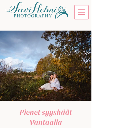
Pienet syyshäät
Vantaalla