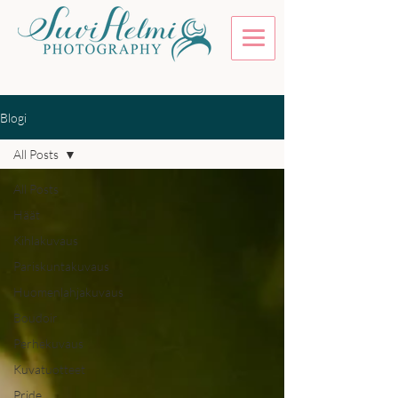
Blogi
All Posts
All Posts
Häät
Kihlakuvaus
Pariskuntakuvaus
Huomenlahjakuvaus
Boudoir
Perhekuvaus
Kuvatuotteet
Pride