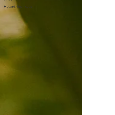
Hyväntekeväisyys